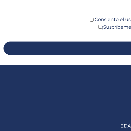
Consiento el us
¡Suscríbeme a
EDA 