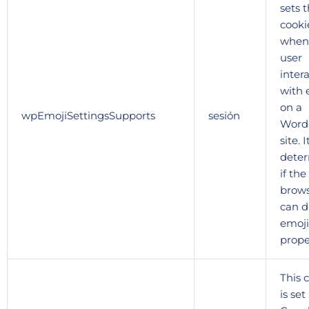
sets t
cooki
when
user
inter
with 
on a
wpEmojiSettingsSupports
sesión
Word
site. 
dete
if the
brow
can d
emoji
prope
This 
is set