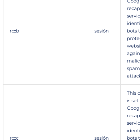
Goog
recap
servic
identi
rc::b
sesión
bots 
prote
websi
again
malic
spam
attac
This 
is set
Goog
recap
servic
identi
rc::c
sesión
bots 