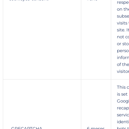
respe
on th
subs
visits
site. 
not co
or st
perso
infor
of the
visitor
This 
is set
Goog
recap
servic
identi
_GRECAPTCHA
6 meses
bots 