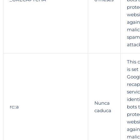
prote
websi
again
malic
spam
attac
This 
is set
Goog
recap
servic
identi
Nunca
rc::a
bots 
caduca
prote
websi
again
malic