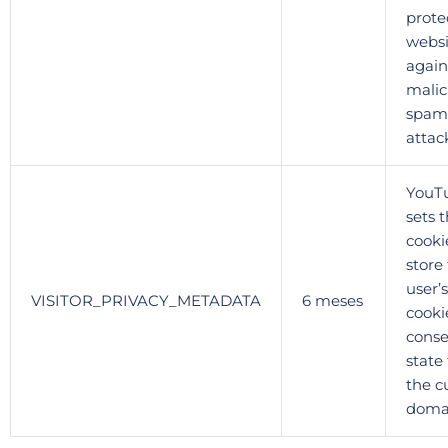
prote
websi
again
malic
spam
attac
YouT
sets t
cooki
store
user’s
VISITOR_PRIVACY_METADATA
6 meses
cooki
cons
state 
the c
doma