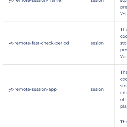
yt-remote-session-name
sesión
sto
pr
Yo
The
coo
yt-remote-fast-check-period
sesión
sto
pr
You
Th
coo
sto
yt-remote-session-app
sesión
inf
of
pla
The