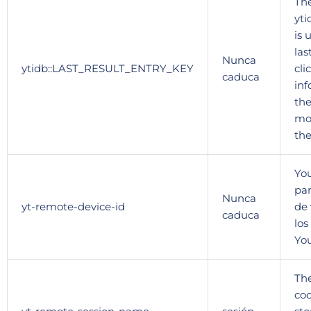
The
yt
is 
las
Nunca
ytidb::LAST_RESULT_ENTRY_KEY
cli
caduca
inf
the
mor
the
You
par
Nunca
yt-remote-device-id
de 
caduca
los
Yo
Th
coo