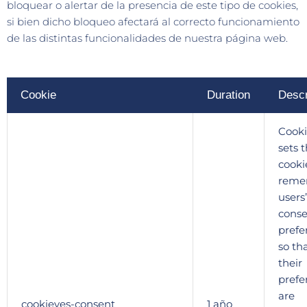
bloquear o alertar de la presencia de este tipo de cookies,
si bien dicho bloqueo afectará al correcto funcionamiento
de las distintas funcionalidades de nuestra página web.
Cookie
Duration
Descr
Cooki
sets t
cooki
reme
users’
cons
prefe
so th
their
prefe
are
cookieyes-consent
1 año