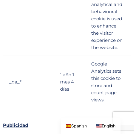
analytical and
behavioural
cookie is used
to enhance
the visitor
experience on
the website.
Google
Analytics sets
1 año 1
this cookie to
_ga_*
mes 4
store and
días
count page
views.
Publicidad
Spanish
English