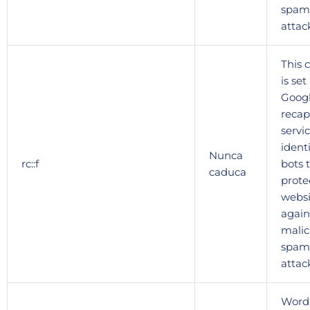
spam
attac
This 
is set
Goog
recap
servic
identi
Nunca
rc::f
bots 
caduca
prote
websi
again
malic
spam
attac
Word