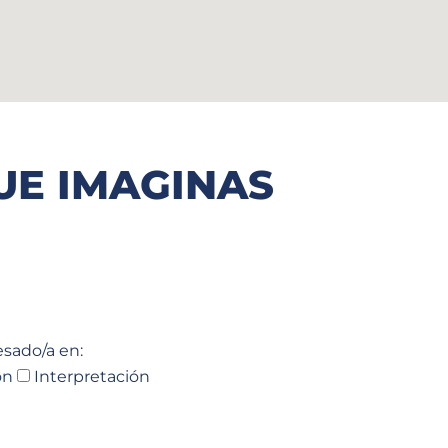
UE IMAGINAS
esado/a en:
ón
Interpretación