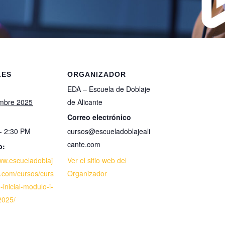
LES
ORGANIZADOR
EDA – Escuela de Doblaje
mbre 2025
de Alicante
Correo electrónico
- 2:30 PM
cursos@escueladoblajeali
cante.com
b:
www.escueladoblaj
Ver el sitio web del
e.com/cursos/curs
Organizador
-inicial-modulo-i-
2025/