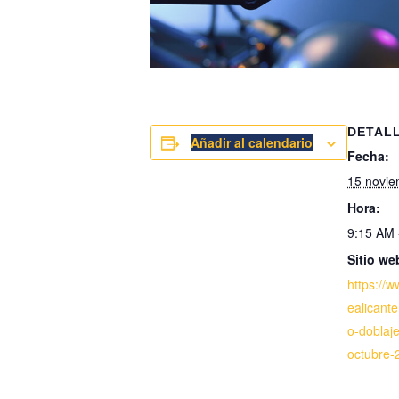
DETAL
Añadir al calendario
Fecha:
15 novie
Hora:
9:15 AM 
Sitio we
https://
ealicant
o-doblaje
octubre-